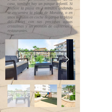
casa, también hay un parque infantil. Si
prefiere la playa en 3 minutos andando
se encuentra la playa de Moraira, o en
unos minutos en coche llegara a la playa
del Portet con sus preciosas aguas
cristalinas y un montón de cafeterías y
restaurantes.