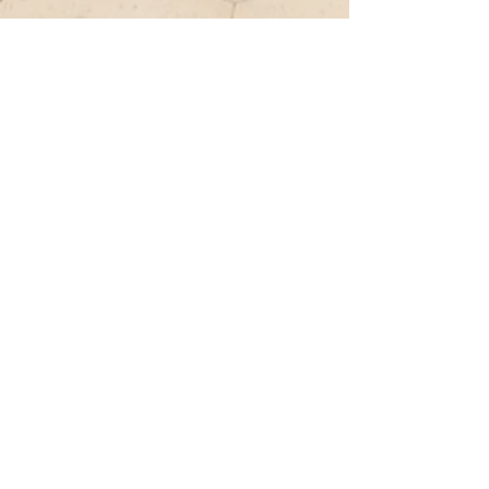
Localización
Y si lo que quiere es salir una noche a
cenar en un buen restaurante solo tiene
bajar el ascensor, Moraira esta repleta
de buenos restaurantes y bares. Si busca
un poco más de movimiento en 30
minutos en coche llegara a Benidorm
con sus tiendas, discotecas, parque de
agua y de atracciones.
Más fotos
Precios y disponibilidad