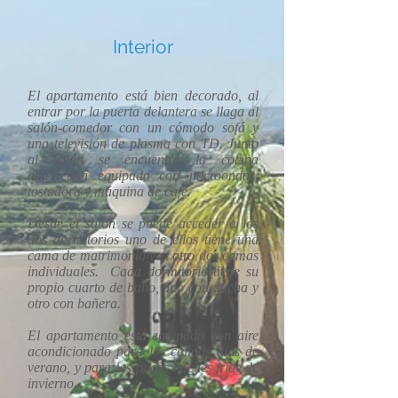
Interior
El apartamento está bien decorado, al
entrar por la puerta delantera se llaga al
salón-comedor con un cómodo sofá y
una televisión de plasma con TD. Junto
al salón se encuentra la cocina
americana equipada con microondas,
tostadora y máquina de café.
Desde el salón se puede acceder a los
dos dormitorios uno de ellos tiene una
cama de matrimonio y el otro dos camas
individuales. Cada dormitorio tiene su
propio cuarto de baño, uno con ducha y
otro con bañera.
El apartamento está equipado con aire
acondicionado para los cálidos días de
verano, y para las pocas noches frías de
invierno.