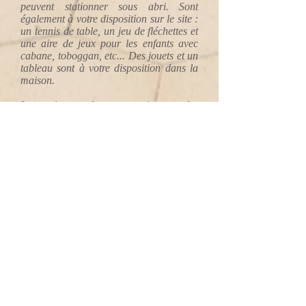
peuvent stationner sous abri. Sont
également à votre disposition sur le site :
un tennis de table, un jeu de fléchettes et
une aire de jeux pour les enfants avec
cabane, toboggan, etc... Des jouets et un
tableau sont à votre disposition dans la
maison.
Les animaux de compagnie sont les
bienvenus moyennant un (petit)
supplément pour couvrir les frais de
nettoyage.