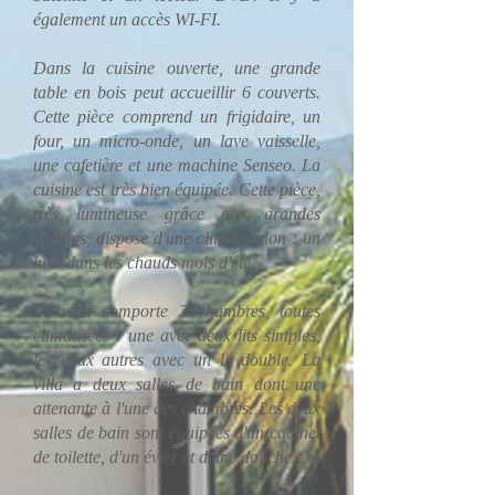
également un accès WI-FI.
Dans la cuisine ouverte, une grande
table en bois peut accueillir 6 couverts.
Cette pièce comprend un frigidaire, un
four, un micro-onde, un lave vaisselle,
une cafetière et une machine Senseo. La
cuisine est très bien équipée. Cette pièce,
très lumineuse grâce aux grandes
fenêtres, dispose d'une climatisation : un
luxe dans les chauds mois d'été.
La villa comporte 3 chambres, toutes
climatisées : une avec deux lits simples,
les deux autres avec un lit double. La
villa a deux salles de bain dont une
attenante à l'une des chambres. Les deux
salles de bain sont équipées d'un cabinet
de toilette, d'un évier et d'une douche.