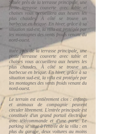
Située près de la terrasse principale, une
petite terrasse couverte avec table et
chaises vous accueillera aux heures les
plus chaudes. À côté se trouve un
barbecue en brique. En hiver, grâce à sa
situation sud-est, la villa est protégée par
les montagnes des vents froids venant du
nord-ouest.
ituée près de la terrasse principale, une
petite terrasse couverte avec table et
chaises vous accueillera aux heures les
plus chaudes. À côté se trouve un
barbecue en brique. En hiver, grâce à sa
situation sud-est, la villa est protégée par
les montagnes des vents froids venant du
nord-ouest.
Le terrain est entièrement clos : enfants
et animaux de compagnie peuvent
circuler librement. L'entrée principale est
constituée d'un grand portail électrique
avec télécommande et d'une porte. Le
parking se situe à l'entrée de la villa : en
plus du garage, deux voitures au moins