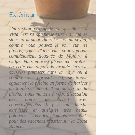
Extérieur
L'attraction principale de la villa "La
Vista" est sa splendide vue. La villa se
situe en hauteur dans les montagnes et,
comme vous pouvez le voir sur les
photos, jouit d'une vue panoramique
complètement dégagée de Moreira à
Calpe. Vous pourrez pleinement profiter
de cette vue depuis la grande terrasse
sous les palmiers dans la naya ou à
l'ombre des parasols. Ici, se trouve
également la piscine en forme de haricot
de 8 mètres par 4. Tout autour de la
piscine, nous mettons à votre disposition
des bains de soleil avec
coussins/matelas. Il y a une douche
extérieure et quelques très beaux
palmiers : tous les éléments essentiels
pour des vacances réussies sur la Costa
Blanca.