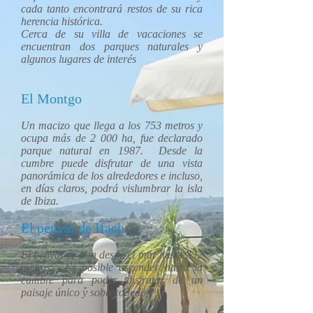
cada tanto encontrará restos de su rica
herencia histórica.
Cerca de su villa de vacaciones se
encuentran dos parques naturales y
algunos lugares de interés
El Montgo
Un macizo que llega a los 753 metros y
ocupa más de 2 000 ha, fue declarado
parque natural en 1987. Desde la
cumbre puede disfrutar de una vista
panorámica de los alrededores e incluso,
en días claros, podrá vislumbrar la isla
de Ibiza.
El penyal de Ifach
El penyal se alza desde el mar hasta 332
metros. Es posible ascender hasta la
cumbre para poder disfrutar de un
paisaje único y sobrecogedor.