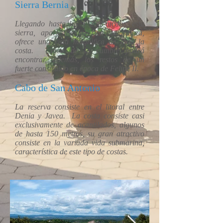
Sierra Bernia
Llegando hasta los 1 220 metros, esta
sierra, aparte de su rica naturaleza,
ofrece una vista magnifica de toda la
costa. Cerca de la cumbre podrá
encontrar, además, los restos de un
fuerte construido en época de Felipe II.
Cabo de San Antonio
La reserva consiste en el litoral entre
Denia y Javea. La costa consiste casi
exclusivamente de acantilados, algunos
de hasta 150 metros, su gran atractivo
consiste en la variada vida submarina,
característica de este tipo de costas.