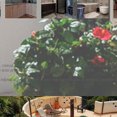
o, cómodas tumbonas y le ofrecerán una vista fantástica del mar Med
tenis privada se encuentra al lado de la casa, en el valle.
infantil se encuentra en el nivel inferior rodeada de terrazas, también