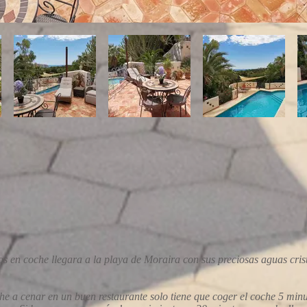
tos en coche llegara a la playa de Moraira con sus preciosas aguas cris
che a cenar en un buen restaurante solo tiene que coger el coche 5 minu