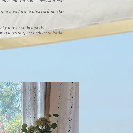
blada con un sofá, televisión con
y una lavadora te ahorrará mucho
el y aire acondicionado.
opia terraza que conduce al jardín