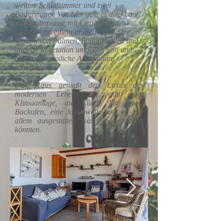
weitere Schlafzimmer und zwei
Badezimmer. Von hier geht es direkt auf
die Poolterrasse mit Liegestühlen,
Stühlen und einem großen Grill. Sie
werden von Palmen, Bougainvillea und
anderer Vegetation umgeben sein und
eine unvergessliche Atmosphäre
schaffen.
Das Haus genießt den Luxus des
modernen Lebens. Es gibt eine
Klimaanlage, die Küche hat einen
Backofen, eine Mikrowelle und ist mit
allem ausgestattet, was Sie brauchen
könnten.