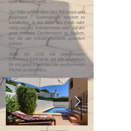
Grill zubereitet wird.
.
Die Villa verfügt über drei Terrassen und
insgesamt 7 Sonnenliegen machen es
wunderbar, in der Nähe des Pools oder
ruhig auf der Seitenterrasse oder auf der
ganz privaten Dachterrasse zu bleiben,
wo Sie die schöne Aussicht genießen
können
Auch ein Grill mit zugehörigem
Essbereich fehlt nicht, um alle zusammen
für ein gutes Essen und die mediterranen
Nächte zu begrüßen.