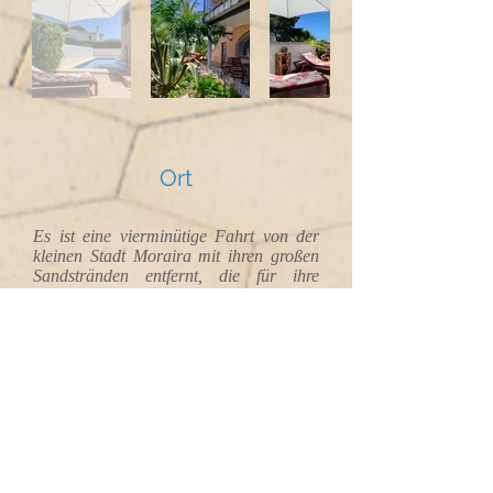
Ort
Es ist eine vierminütige Fahrt von der
kleinen Stadt Moraira mit ihren großen
Sandstränden entfernt, die für ihre
ausgezeichneten Restaurants bekannt ist.
Dort können Sie auch den Boulevard mit
seinen kleinen Bars genießen. Der Hafen
zeichnet sich auch durch seine
Luxusyachten und seinen Fischmarkt
sowie das kleine Zentrum mit seinen
Straßen und Boutiquen aus.
Wenn Sie einen aktiveren Urlaub
bevorzugen, ist Benidorm 30