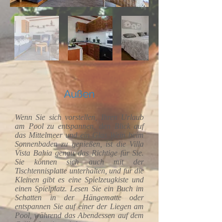
Außen
Wenn Sie sich vorstellen, Ihren Urlaub
am Pool zu entspannen, den Blick auf
das Mittelmeer und ein Glas Wein beim
Sonnenbaden zu genießen, ist die Villa
Vista Bahia genau das Richtige für Sie.
Sie können sich auch mit der
Tischtennisplatte unterhalten, und für die
Kleinen gibt es eine Spielzeugkiste und
einen Spielplatz. Lesen Sie ein Buch im
Schatten in der Hängematte oder
entspannen Sie auf einer der Liegen am
Pool, während das Abendessen auf dem