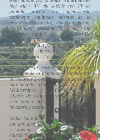
zona hablan por sí solas. Naturalmente
hay wifi y TV vía satélite con TV de
pantalla ancha. La cocina está
totalmente equipada, además de la
nevera extra ancha, tiene un horno,
lavavajillas y micronda, la encimera y la
campana hablan por sí solas. Un
sistema de filtro de agua por ósmosis
garantiza el agua potable. Garantizamos
un amplio inventario de cocinas
calculado para 12 personas.
De vuelta al vestíbulo, subiendo las
escaleras de la planta superior hay tres
dormitorios 2 con gran balcón/terraza y
uno de ellos con magníficas vistas al
Mediterráneo y al Peñón de Ifach
(Peñón de Calpe). Hay dos baños en
esta planta más una habitación con
lavadora y secadora.
Todas las habitaciones están equipadas
con aire acondicionado para calefacción
y koeling. La planta baja tiene
calefacción por suelo radiante. Todos los