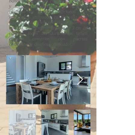
baños tienen duchas espaciosas, inodoro
y lavabo, además de un radiador
eléctrico de escalera adicional. Los
materiales utilizados en la villa son
lujosos y de gres porcelánico de alta
calidad, escaleras de granito de 3 cm de
espesor, todos los dormitorios tienen
amplios armarios con puertas
correderas y diseños sofisticados.