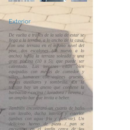
Exterior
De vuelta a través de la sala de estar se
llega a la terraza, a lo ancho de la casa,
con una terraza en el mismo nivel del
piso, dos escalones (de nuevo a lo
ancho) hasta la terraza soleada y una
gran piscina (10 x 5), que puede ser
calentada. Las terrazas están bien
equipadas con mesas de comedor y
sillas, hamacas con cojines gruesos,
mesas auxiliares y sombrilla. En la
terraza hay un anexo que contiene la
barbacoa / cocina / lavadora / nevera y
un amplio bar que invita a beber.
También encontrará un cuarto de baño
con lavabo, ducha interior y exterior
(ambas con agua fría y caliente). Un
delicioso horno de pizza / pan se
encuentra en el jardín cerca de las