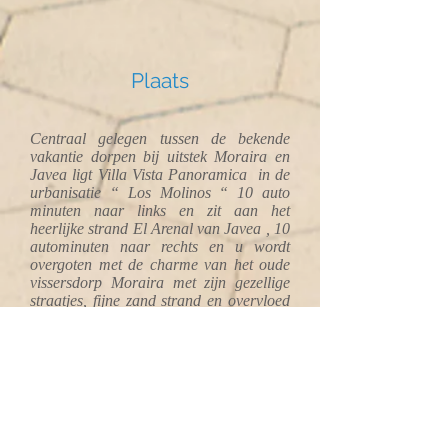
Plaats
Centraal gelegen tussen de bekende
vakantie dorpen bij uitstek Moraira en
Javea ligt Villa Vista Panoramica in de
urbanisatie “ Los Molinos “ 10 auto
minuten naar links en zit aan het
heerlijke strand El Arenal van Javea , 10
autominuten naar rechts en u wordt
overgoten met de charme van het oude
vissersdorp Moraira met zijn gezellige
straatjes, fijne zand strand en overvloed
aan goede restaurants.
Vanaf de terassen heeft u ook zicht op het
bijzondere berg massief Cumbre del Sol .
een rondrit over deze berg met zijn
wonderbaarlijke zee gezichten werkelijk
schitterend tot aan, bij helder weer,
ibiza en tot aan het 35 KM verderop