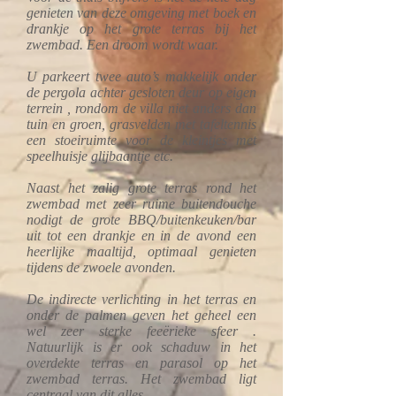
genieten van deze omgeving met boek en
drankje op het grote terras bij het
zwembad. Een droom wordt waar.
U parkeert twee auto’s makkelijk onder
de pergola achter gesloten deur op eigen
terrein , rondom de villa niet anders dan
tuin en groen, grasvelden met tafeltennis
een stoeiruimte voor de kleintjes met
speelhuisje glijbaantje etc.
Naast het zalig grote terras rond het
zwembad met zeer ruime buitendouche
nodigt de grote BBQ/buitenkeuken/bar
uit tot een drankje en in de avond een
heerlijke maaltijd, optimaal genieten
tijdens de zwoele avonden.
De indirecte verlichting in het terras en
onder de palmen geven het geheel een
wel zeer sterke feeërieke sfeer .
Natuurlijk is er ook schaduw in het
overdekte terras en parasol op het
zwembad terras. Het zwembad ligt
centraal van dit alles.