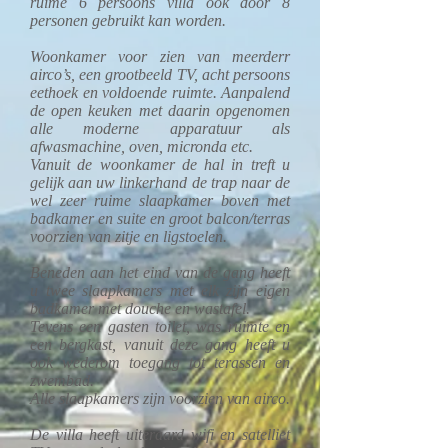
ruime 6 persoons villa ook door 8
personen gebruikt kan worden.
Woonkamer voor zien van meerderr
airco’s, een grootbeeld TV, acht persoons
eethoek en voldoende ruimte. Aanpalend
de open keuken met daarin opgenomen
alle moderne apparatuur als
afwasmachine, oven, micronda etc.
Vanuit de woonkamer de hal in treft u
gelijk aan uw linkerhand de trap naar de
wel zeer ruime slaapkamer boven met
badkamer en suite en groot balcon/terras
voorzien van zitje en ligstoelen.
Beneden aan het eind van de gang heeft
u twee slaapkamers met elk zijn eigen
badkamer met douche en wastafel.
Tevens een gasten toilet, was ruimte en
een bergkast, vanuit deze gang heeft u
ook wederom toegang tot terassen en
zwembad.
Alle slaapkamers zijn voorzien van airco.
De villa heeft uiteraard wifi en satelliet