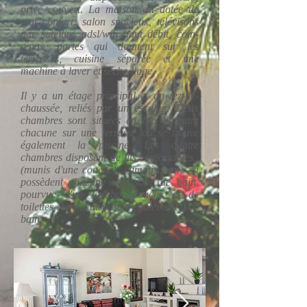
privé couvert. La maison est dotée de
tout confort: salon spacieux, télévisons
par satellite, adsl/wifi haut débit, coin-
repas, portes qui donnent sur les
terrasses, cuisine séparée et une
machine à laver et sèche-linge.
Il y a un étage principal et un rez-de-
chaussée, reliés par un escalier. Deux
chambres sont situées en bas donnant
chacune sur une terrasse où se trouve
également la piscine. Les quatre
chambres disposent de lits confortables,
(munis d'une couette), climatisation, et
possèdent chacune une salle de bain,
pourvue d'un lavabo, douche et de
toilettes et deux disposent également d'un
bain.