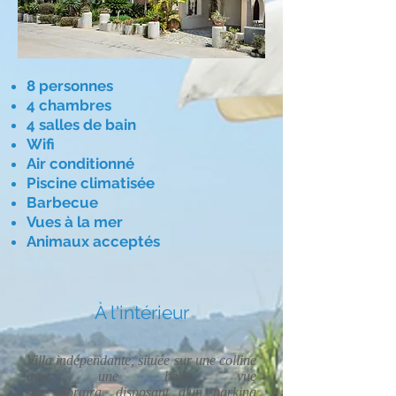
8 personnes
4 chambres
4 salles de bain
Wifi
Air conditionné
Piscine climatisée
Barbecue
Vues à la mer
Animaux acceptés
À l'intérieur
Villa indépendante, située sur une colline
avec une belle vue
sur
Moraira
, disposant d'un parking