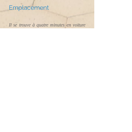
Emplacement
Il se trouve à quatre minutes en voiture
de la petite ville de Moraira, avec de
grandes plages de sable et connue pour
ses excellents restaurants. Là, vous
pouvez également profiter du boulevard
avec ses petits bars. Le port se distingue
également, avec ses yachts de luxe et son
marché aux poissons et le petit centre
avec ses rues et ses boutiques.
Si vous préférez des vacances plus
actives, Benidorm est à 30 minutes en
voiture ou vous pouvez prendre le ferry
pour Ibiza. Entre l'emplacement idéal et
le luxe de la villa, Vista Moraira vous
offre la possibilité de profiter de
vacances de rêve.